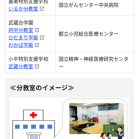
墨東特別支援学校
国立がんセンター中央病院
いるか分教室
武蔵台学園
府中分教室
都立小児総合医療センター
ひだまり学級
わかば学級
小平特別支援学校
国立精神・神経医療研究センタ
武蔵分教室
ー
≪分教室のイメージ≫