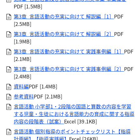
PDF [1.5MB]
第3章_言語活動の充実に向けて 解説編［1］
PDF
[2.5MB]
第3章_言語活動の充実に向けて 解説編［2］
PDF
[1.9MB]
第3章_言語活動の充実に向けて 実践事例編［1］
PDF
[2.1MB]
第3章_言語活動の充実に向けて 実践事例編［2］
PDF
[2.4MB]
資料編
PDF [1.4MB]
参考資料
PDF [2.1MB]
言語活動 小学部1・2段階の国語と算数の内容を学習
する児童・生徒における言語能力の育成に関する指導
内容の段階表（試案）
Excel [39.1KB]
言語活動 個別指導のポイントチェックリスト【指導
計画編】【指導実践編】
Excel [26KB]