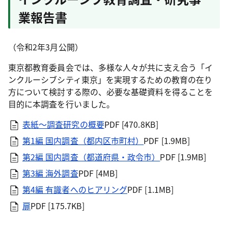
業報告書
（令和2年3月公開）
東京都教育委員会では、多様な人々が共に支え合う「イ
ンクルーシブシティ東京」を実現するための教育の在り
方について検討する際の、必要な基礎資料を得ることを
目的に本調査を行いました。
表紙～調査研究の概要
PDF [470.8KB]
第1編 国内調査（都内区市町村）
PDF [1.9MB]
第2編 国内調査（都道府県・政令市）
PDF [1.9MB]
第3編 海外調査
PDF [4MB]
第4編 有識者へのヒアリング
PDF [1.1MB]
扉
PDF [175.7KB]