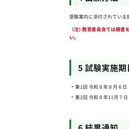
受験案内に添付されている
（注) 教育委員会では願
い。
5 試験実施期
第1回 令和８年８月６
第2回 令和８年11月７
6 結果通知