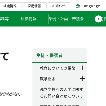
Language
組織情報
採用情報
お知らせ
業料等
組織情報
条例・計画・審議会
採用
て
生徒・保護者
教育についての相談
就学相談
都立学校への入学に関す
験資格がない
るお問い合わせについて