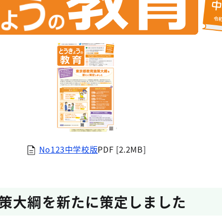
No123中学校版
PDF [2.2MB]
策大綱を新たに策定しました