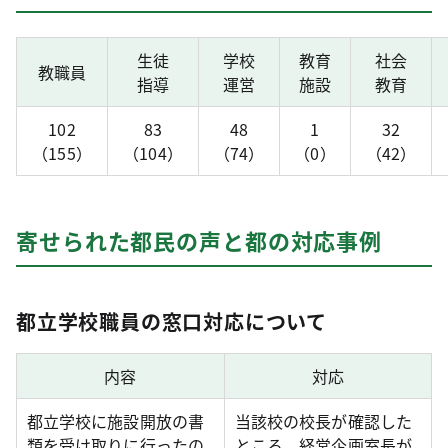
生徒
学校
教育
社会
教職員
指導
運営
施設
教育
102
83
48
1
32
（155）
（104）
（74）
（0）
（42）
寄せられた都民の声と都の対応事例
都立学校職員の窓口対応について
内容
対応
都立学校に施設開放の書
当該校の校長が確認した
類を受け取りに行ったの
ところ、経営企画室長が