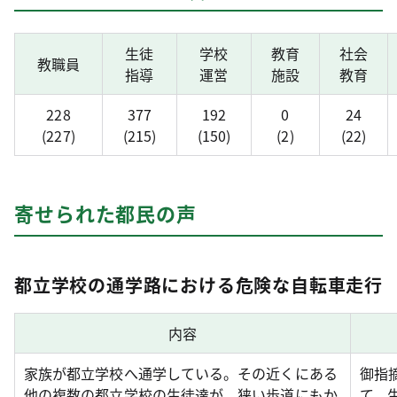
生徒
学校
教育
社会
教職員
指導
運営
施設
教育
228
377
192
0
24
(227)
(215)
(150)
(2)
(22)
寄せられた都民の声
都立学校の通学路における危険な自転車走行
内容
家族が都立学校へ通学している。その近くにある
御指
他の複数の都立学校の生徒達が、狭い歩道にもか
て、