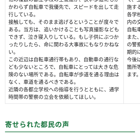
かわらず自転車で我優先で、スピードを出して走
施す
行している。
各学
接触しても、そのまま逃げるということが度々で
内の
ある。当方は、追いかけることも写真撮影なども
自転
できず、泣き寝入りしている。もし子供にぶつか
また
ったりしたら、命に関わる大事故にもなりかねな
の警
い。
期的
この近辺は自転車通行帯もあり、自動車の通行な
今後
ども少ないところで、自転車にとっては大きな危
箇所
険のない場所である。自転車が歩道を通る理由は
ます
なく、車道を通るべきである。
近隣の各都立学校への指導を行うとともに、通学
時間帯の警察の立会を依頼してほしい。
寄せられた都民の声