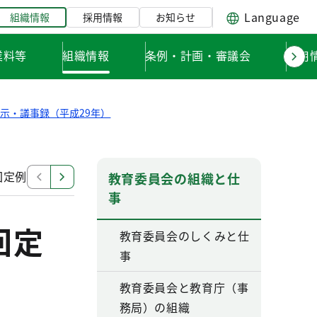
Language
組織情報
採用情報
お知らせ
業料等
組織情報
条例・計画・審議会
採用
示・議事録（平成29年）
回定例会
平成29年東京都教育委員会第19回定例会
平
教育委員会の組織と仕
事
回定
教育委員会のしくみと仕
事
教育委員会と教育庁（事
務局）の組織