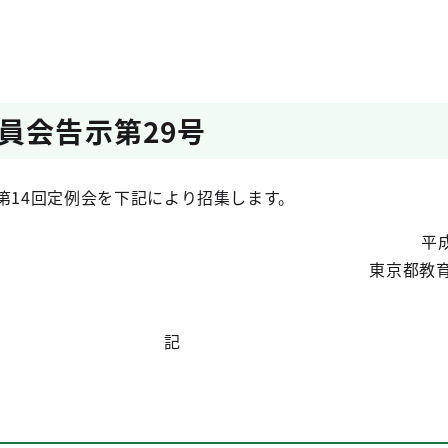
員会告示第29号
第14回定例会を下記により招集します。
平成
東京都教
記