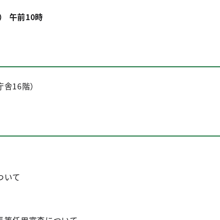
） 午前10時
舎16階）
ついて