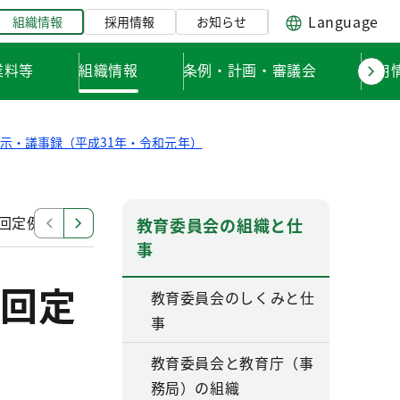
Language
組織情報
採用情報
お知らせ
業料等
組織情報
条例・計画・審議会
採用
示・議事録（平成31年・令和元年）
回定例会
令和元年東京都教育委員会第１９回定例会
教育委員会の組織と仕
事
回定
教育委員会のしくみと仕
事
教育委員会と教育庁（事
務局）の組織