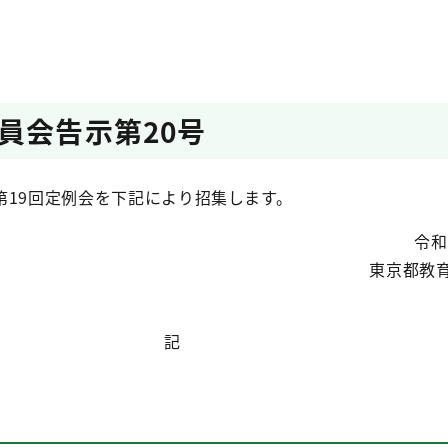
員会告示第20号
第19回定例会を下記により招集します。
令和
東京都教
記