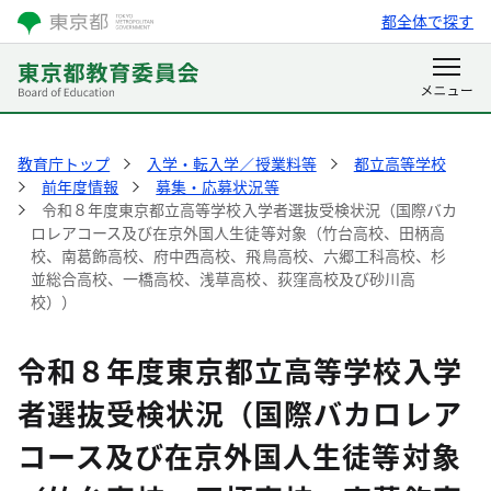
都全体で探す
教育庁トップ
入学・転入学／授業料等
都立高等学校
前年度情報
募集・応募状況等
令和８年度東京都立高等学校入学者選抜受検状況（国際バカ
ロレアコース及び在京外国人生徒等対象（竹台高校、田柄高
校、南葛飾高校、府中西高校、飛鳥高校、六郷工科高校、杉
並総合高校、一橋高校、浅草高校、荻窪高校及び砂川高
校））
令和８年度東京都立高等学校入学
者選抜受検状況（国際バカロレア
コース及び在京外国人生徒等対象