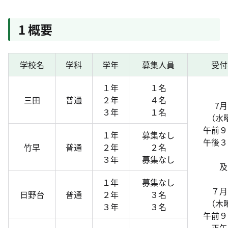
1 概要
学校名
学科
学年
募集人員
受付
１年
１名
三田
普通
２年
４名
7月
３年
１名
（水
午前９
１年
募集なし
午後３
竹早
普通
２年
２名
３年
募集なし
及
１年
募集なし
７月
日野台
普通
２年
３名
（木
３年
３名
午前９
正午