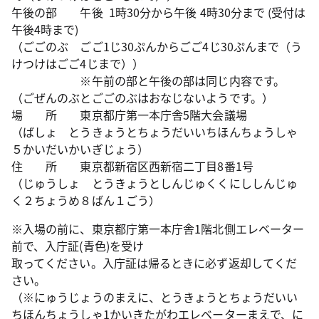
午後の部 午後 1時30分から午後 4時30分まで (受付は
午後4時まで)
（ごごのぶ ごご1じ30ぷんからごご4じ30ぷんまで（う
けつけはごご4じまで））
※午前の部と午後の部は同じ内容です。
（ごぜんのぶとごごのぶはおなじないようです。）
場 所 東京都庁第一本庁舎5階大会議場
（ばしょ とうきょうとちょうだいいちほんちょうしゃ
５かいだいかいぎじょう）
住 所 東京都新宿区西新宿二丁目8番1号
（じゅうしょ とうきょうとしんじゅくくにししんじゅ
く２ちょうめ８ばん１ごう）
※入場の前に、東京都庁第一本庁舎1階北側エレベーター
前で、入庁証(青色)を受け
取ってください。入庁証は帰るときに必ず返却してくだ
さい。
（※にゅうじょうのまえに、とうきょうとちょうだいい
ちほんちょうしゃ1かいきたがわエレベーターまえで、に