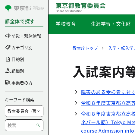
コンテンツにスキップ
都全体で探す
学校教育
生涯学習・文化財
防災・緊急情報
カテゴリ別
教育庁トップ
入学・転入学
目的別
入試案内
組織別
事業者の方
障害のある受検者に対
キーワード検索
令和８年度東京都立高
令和８年度東京都立高
ネパール語）Tokyo Metropo
course Admission info