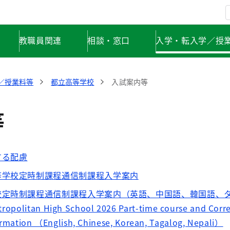
教職員関連
相談・窓口
入学・転入学／授
／授業料等
都立高等学校
入試案内等
等
する配慮
等学校定時制課程通信制課程入学案内
校定時制課程通信制課程入学案内（英語、中国語、韓国語、
litan High School 2026 Part-time course and Corr
rmation （English, Chinese, Korean, Tagalog, Nepali）