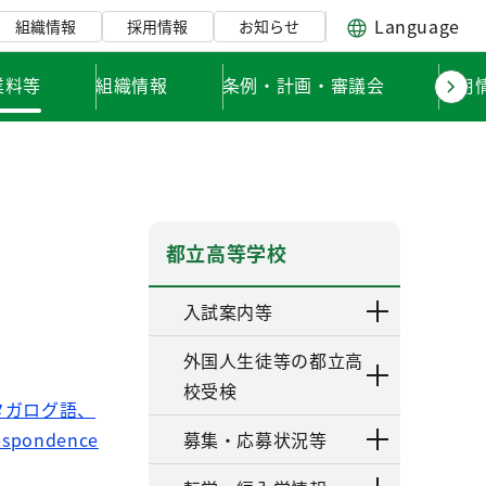
Language
組織情報
採用情報
お知らせ
業料等
組織情報
条例・計画・審議会
採用
都立高等学校
入試案内等
外国人生徒等の都立高
校受検
タガログ語、
espondence
募集・応募状況等