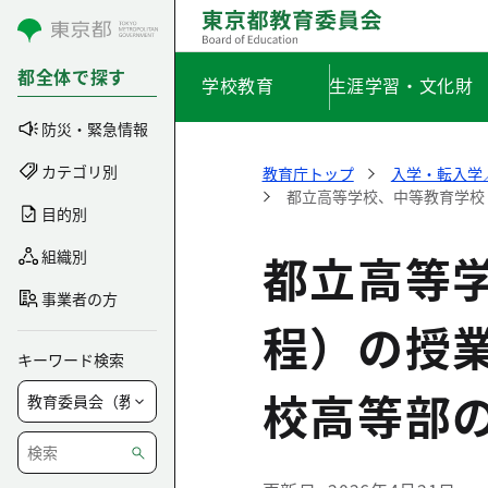
コンテンツにスキップ
都全体で探す
学校教育
生涯学習・文化財
防災・緊急情報
カテゴリ別
教育庁トップ
入学・転入学
都立高等学校、中等教育学校
目的別
都立高等
組織別
事業者の方
程）の授
キーワード検索
校高等部