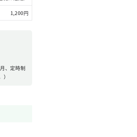
1,200円
か月、定時制
。）