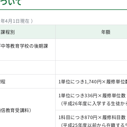
について
年4月1日現在 ）
・課程別
年額
び中等教育学校の後期課
課程
1単位につき1,740円×履修単位
1単位につき336円×履修単位数
（平成26年度に入学する生徒か
通信教育受講料）
1科目につき870円×履修科目数
（平成25年度以前から在籍する