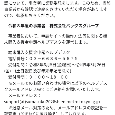
認について、事業者に業務委託をします。このため、当該
事業者から確認で連絡をさせていただく場合があります
ので、御承知おきください。
令和８年度の事業者 株式会社バックスグループ
事業者において、申請サイトの操作方法等に関する端
末購入支援金申請ヘルプデスクを運営します。
端末購入支援金申請ヘルプデスク
電話番号：０３－６６３６－５６７５
受付期間：令和8年6月5日(金曜日)～令和9年3月26日
(金) (土日祝日及び年末年始を除く)
受付時間：９：００～１8：００
※メールでのお問い合わせの場合は以下のヘルプデス
クメールアドレス宛てにご連絡をお願いいたします。
メールアドレス：
support(at)sumasuku2026shien.metro.tokyo.lg.jp
※迷惑メール対策のため、メールアドレスの表記を一
部変更（＠を(at)に置き換え）しております。