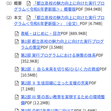
概要
「都立高校の魅力向上に向けた実行プロ
グラム＜令和6年更新版＞」概要版
PDF [984.9KB]
本文
「都立高校の魅力向上に向けた実行プロ
グラム＜令和6年更新版＞」（全文）
PDF [4.7MB]
表紙・はじめに・目次
PDF [889.9KB]
第1部 都立高校の魅力向上に向けた実行プログ
ラムの策定
PDF [3.5MB]
第2部 実行プログラムにおける施策の体系
PDF
[352.9KB]
第2部 Ⅰ 自ら未来を切り拓(ひら)く力の育成
PDF
[10.5MB]
第2部 Ⅱ 生徒目線に立った支援の充実
PDF
[7.1MB]
第2部 Ⅲ 質の高い教育を実現するための環境整
備
PDF [12.2MB]
第3部 令和7年度以降に向けて
PDF [1.4MB]