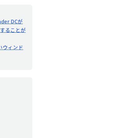
der DCが
ドすることが
新しいウィンド