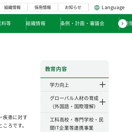
Language
組織情報
採用情報
お知らせ
業料等
組織情報
条例・計画・審議会
採用
教育内容
学力向上
グローバル人材の育成
（外国語・国際理解）
ー疾患に対す
工科高校・専門学校・民
ところです。
間IT企業等連携事業