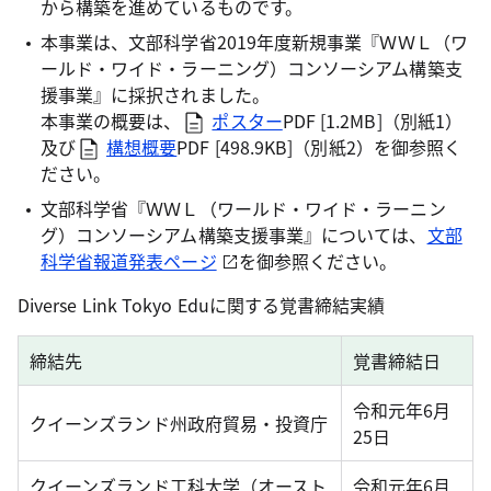
から構築を進めているものです。
本事業は、文部科学省2019年度新規事業『ＷＷＬ（ワ
ールド・ワイド・ラーニング）コンソーシアム構築支
援事業』に採択されました。
本事業の概要は、
ポスター
PDF [1.2MB]
（別紙1）
及び
構想概要
PDF [498.9KB]
（別紙2）を御参照く
ださい。
文部科学省『ＷＷＬ（ワールド・ワイド・ラーニン
グ）コンソーシアム構築支援事業』については、
文部
科学省報道発表ページ
を御参照ください。
Diverse Link Tokyo Eduに関する覚書締結実績
締結先
覚書締結日
令和元年6月
クイーンズランド州政府貿易・投資庁
25日
クイーンズランド工科大学（オースト
令和元年6月