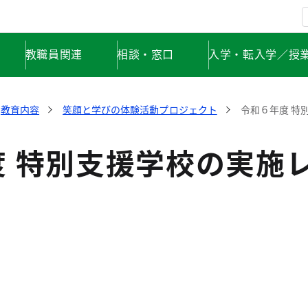
教職員関連
相談・窓口
入学・転入学／授
教育内容
笑顔と学びの体験活動プロジェクト
令和６年度 特
度 特別支援学校の実施