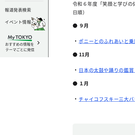
令和６年度「笑顔と学びの
報道発表検索
日順）
イベント情報
● ９月
ポニーとのふれあいと乗
おすすめの情報を
テーマごとに発信
● 11月
日本の太鼓や踊りの鑑賞
● １月
チャイコフスキー三大バ