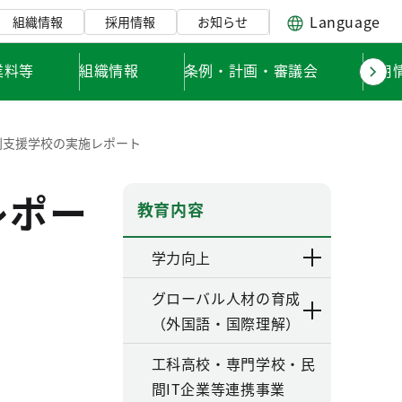
Language
組織情報
採用情報
お知らせ
業料等
組織情報
条例・計画・審議会
採用
別支援学校の実施レポート
レポー
教育内容
学力向上
グローバル人材の育成
（外国語・国際理解）
工科高校・専門学校・民
間IT企業等連携事業