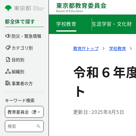
コンテンツにスキップ
都全体で探す
学校教育
生涯学習・文化財
防災・緊急情報
カテゴリ別
教育庁トップ
学校教育
目的別
令和６年
組織別
事業者の方
ト
キーワード検索
更新日
2025年8月5日