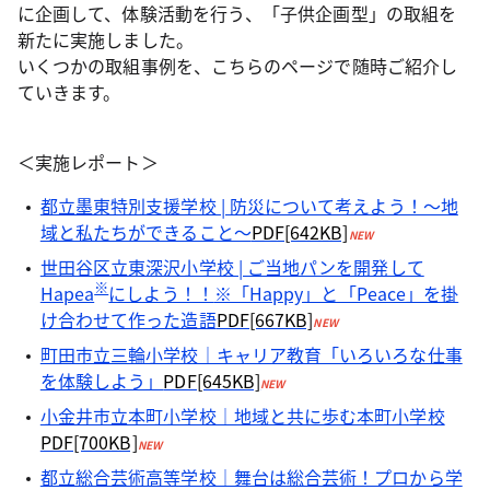
に企画して、体験活動を行う、「子供企画型」の取組を
新たに実施しました。
いくつかの取組事例を、こちらのページで随時ご紹介し
ていきます。
＜実施レポート＞
都立墨東特別支援学校 | 防災について考えよう！～地
域と私たちができること～
PDF[642KB]
NEW
世田谷区立東深沢小学校 | ご当地パンを開発して
※
Hapea
にしよう！！
※「Happy」と「Peace」を掛
け合わせて作った造語
PDF[667KB]
NEW
町田市立三輪小学校｜キャリア教育「いろいろな仕事
を体験しよう」
PDF[645KB]
NEW
小金井市立本町小学校｜地域と共に歩む本町小学校
PDF[700KB]
NEW
都立総合芸術高等学校｜舞台は総合芸術！プロから学