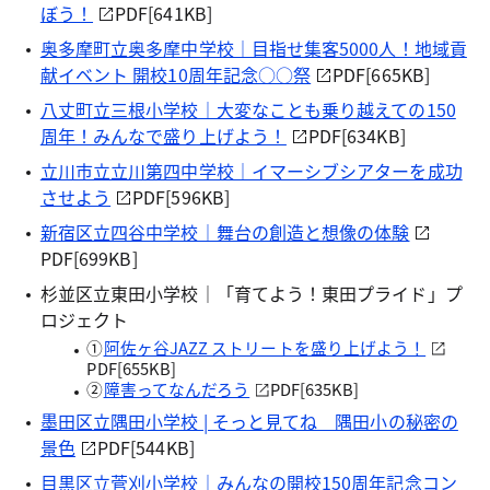
ぼう！
PDF[641KB]
奥多摩町立奥多摩中学校｜目指せ集客5000人！地域貢
献イベント 開校10周年記念○○祭
PDF[665KB]
八丈町立三根小学校｜大変なことも乗り越えての150
周年！みんなで盛り上げよう！
PDF[634KB]
立川市立立川第四中学校｜イマーシブシアターを成功
させよう
PDF[596KB]
新宿区立四谷中学校｜舞台の創造と想像の体験
PDF[699KB]
杉並区立東田小学校｜「育てよう！東田プライド」プ
ロジェクト
①
阿佐ヶ谷JAZZ ストリートを盛り上げよう！
PDF[655KB]
②
障害ってなんだろう
PDF[635KB]
墨田区立隅田小学校 | そっと見てね 隅田小の秘密の
景色
PDF[544KB]
目黒区立菅刈小学校｜みんなの開校150周年記念コン