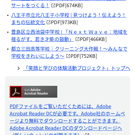
サートをつくる！
PDF[674KB]
八王子市立元八王子小学校 | 見つけよう！伝えよう！
まちの伝統文化
PDF[973KB]
豊島区立西池袋中学校 | 「Ｎｅｘｔ Ｗａｖｅ：地域を
揺るがす、若き才能の鼓動」
PDF[466KB]
都立三田高等学校｜クリーニング大作戦！～みんなで
学校をきれいにしよう～
PDF[752KB]
「笑顔と学びの体験活動プロジェクト」トップへ
PDFファイルをご覧いただくためには、Adobe
Acrobat Reader DCが必要です。Adobe社のホームペ
ージより無料でダウンロードすることができます。
Adobe Acrobat Reader DCのダウンロードページへ
（新しいウィンドウが開きます）