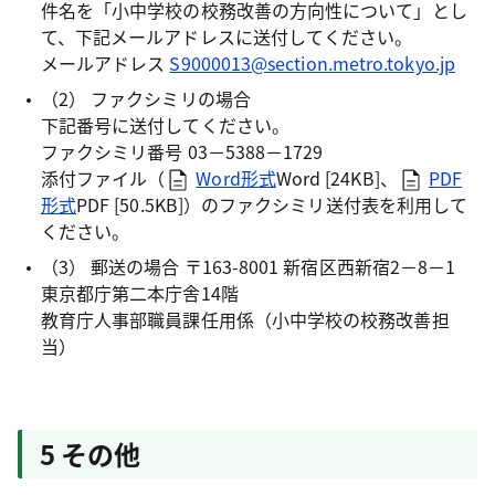
件名を「小中学校の校務改善の方向性について」とし
て、下記メールアドレスに送付してください。
メールアドレス
S9000013@section.metro.tokyo.jp
（2） ファクシミリの場合
下記番号に送付してください。
ファクシミリ番号 03－5388－1729
添付ファイル（
Word形式
Word [24KB]
、
PDF
形式
PDF [50.5KB]
）のファクシミリ送付表を利用して
ください。
（3） 郵送の場合 〒163-8001 新宿区西新宿2－8－1
東京都庁第二本庁舎14階
教育庁人事部職員課任用係（小中学校の校務改善担
当）
5 その他