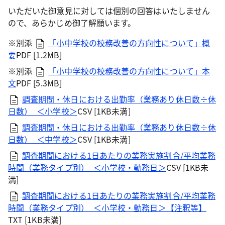
いただいた御意見に対しては個別の回答はいたしません
ので、あらかじめ御了解願います。
※別添
「小中学校の校務改善の方向性について」概
要
PDF [1.2MB]
※別添
「小中学校の校務改善の方向性について」本
文
PDF [5.3MB]
調査期間・休日における出勤率（業務あり休日数÷休
日数）_＜小学校＞
CSV [1KB未満]
調査期間・休日における出勤率（業務あり休日数÷休
日数）_＜中学校＞
CSV [1KB未満]
調査期間における1日あたりの業務実施割合/平均業務
時間（業務タイプ別）_＜小学校・勤務日＞
CSV [1KB未
満]
調査期間における1日あたりの業務実施割合/平均業務
時間（業務タイプ別）_＜小学校・勤務日＞【注釈等】
TXT [1KB未満]