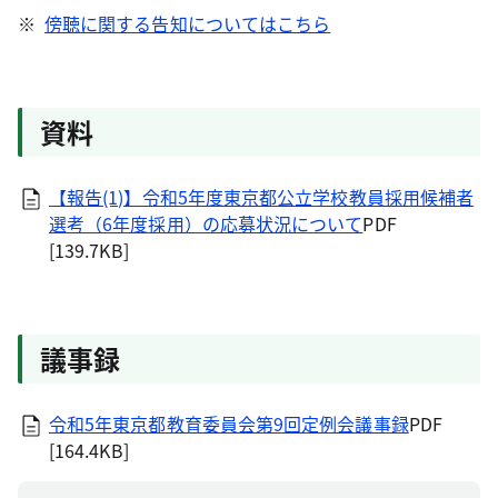
※
傍聴に関する告知についてはこちら
資料
【報告(1)】令和5年度東京都公立学校教員採用候補者
選考（6年度採用）の応募状況について
PDF
[139.7KB]
議事録
令和5年東京都教育委員会第9回定例会議事録
PDF
[164.4KB]