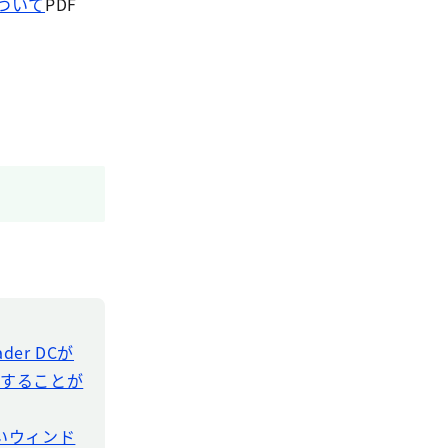
ついて
PDF
der DCが
ドすることが
新しいウィンド