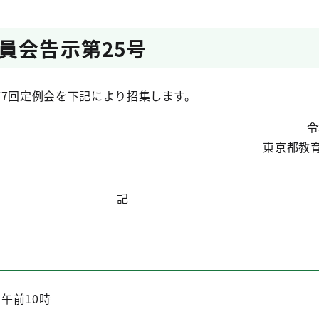
員会告示第25号
第7回定例会を下記により招集します。
令
東京都教
記
 午前10時