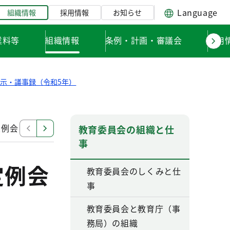
Language
組織情報
採用情報
お知らせ
業料等
組織情報
条例・計画・審議会
採用
示・議事録（令和5年）
定例会
令和5年東京都教育委員会第19回定例会
令和5
教育委員会の組織と仕
事
定例会
教育委員会のしくみと仕
事
教育委員会と教育庁（事
務局）の組織