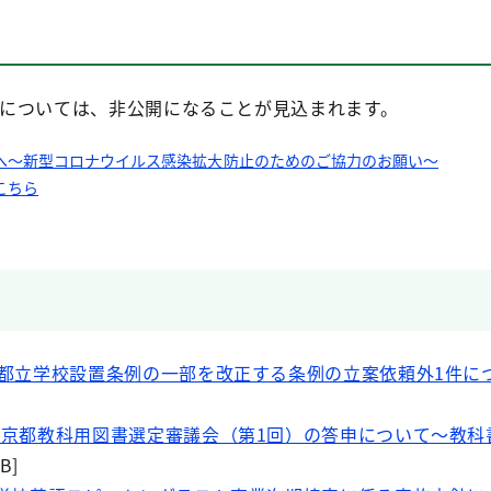
4)については、非公開になることが見込まれます。
へ～新型コロナウイルス感染拡大防止のためのご協力のお願い～
こちら
東京都立学校設置条例の一部を改正する条例の立案依頼外1件に
度東京都教科用図書選定審議会（第1回）の答申について～教
B]