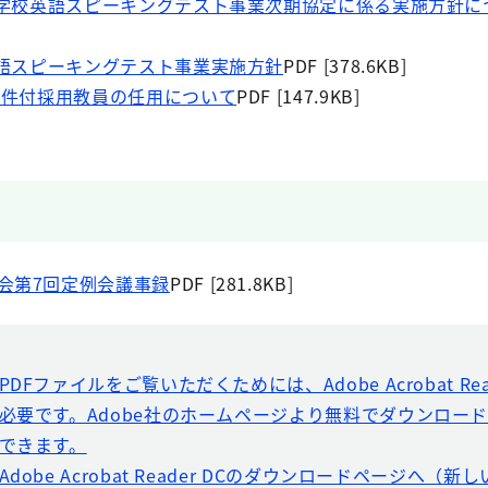
都中学校英語スピーキングテスト事業次期協定に係る実施方針に
校英語スピーキングテスト事業実施方針
PDF [378.6KB]
度条件付採用教員の任用について
PDF [147.9KB]
会第7回定例会議事録
PDF [281.8KB]
PDFファイルをご覧いただくためには、Adobe Acrobat Rea
必要です。Adobe社のホームページより無料でダウンロー
できます。
Adobe Acrobat Reader DCのダウンロードページへ（