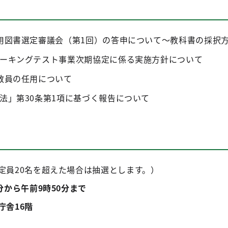
用図書選定審議会（第1回）の答申について～教科書の採択
ーキングテスト事業次期協定に係る実施方針について
教員の任用について
法」第30条第1項に基づく報告について
定員20名を超えた場合は抽選とします。）
分から午前9時50分まで
庁舎16階