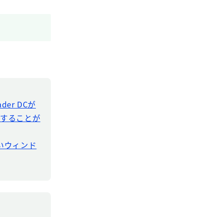
der DCが
ドすることが
新しいウィンド