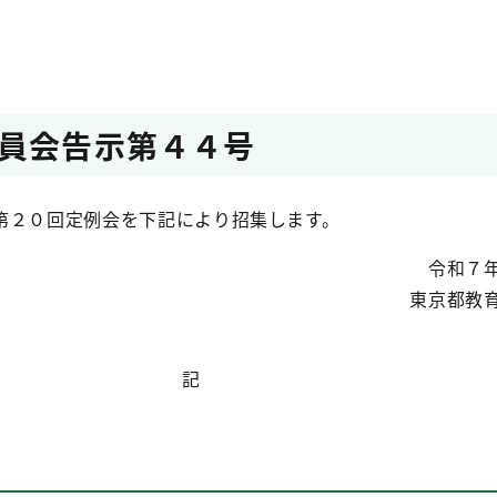
員会告示第４４号
第２０回定例会を下記により招集します。
令和７
東京都教
記