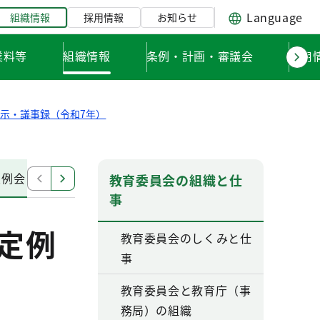
Language
組織情報
採用情報
お知らせ
業料等
組織情報
条例・計画・審議会
採用
示・議事録（令和7年）
定例会
令和7年東京都教育委員会の開催（12月11日）
教育委員会の組織と仕
事
定例
教育委員会のしくみと仕
事
教育委員会と教育庁（事
務局）の組織