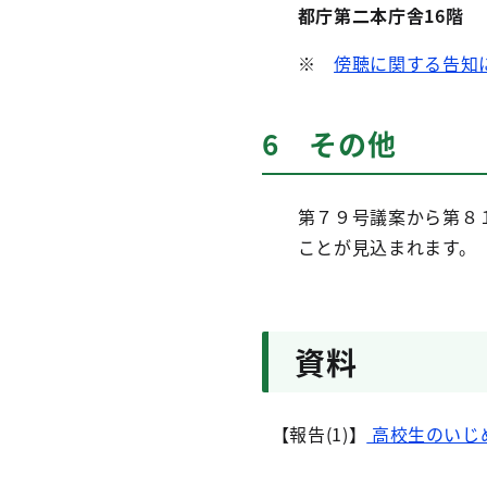
都庁第二本庁舎16階
※
傍聴に関する告知
6 その他
第
７９
号議案から第８
ことが見込まれます。
資料
【報告(1)】
高校生のいじ