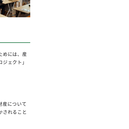
ためには、産
ロジェクト」
財産について
かされること