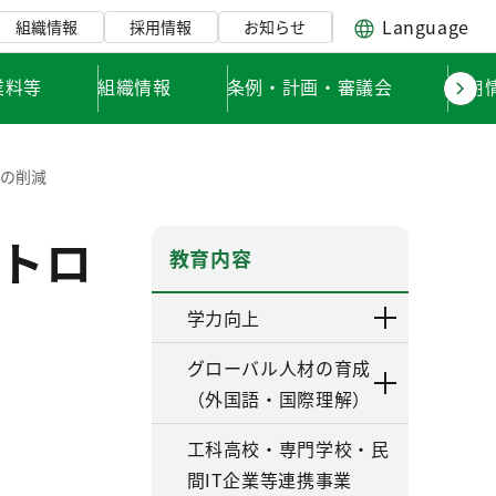
Language
組織情報
採用情報
お知らせ
業料等
組織情報
条例・計画・審議会
採用
ーの削減
トロ
教育内容
学力向上
グローバル人材の育成
（外国語・国際理解）
工科高校・専門学校・民
間IT企業等連携事業