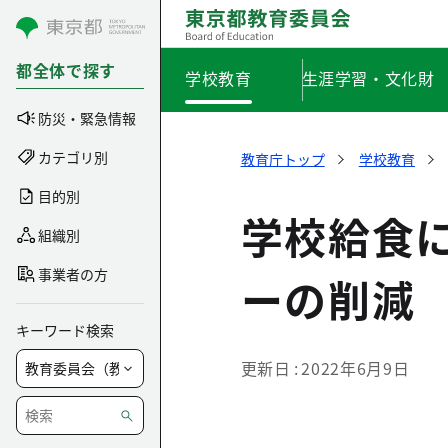
コンテンツにスキップ
都全体で探す
学校教育
生涯学習・文化財
防災・緊急情報
カテゴリ別
教育庁トップ
学校教育
目的別
学校給食
組織別
事業者の方
ーの削減
キーワード検索
更新日
2022年6月9日