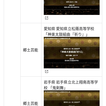
愛知県 愛知県立松蔭高等学校
「神楽太鼓組曲『祈り』」
郷土芸能
岩手県 岩手県立北上翔南高等学
校 「鬼剣舞」
郷土芸能