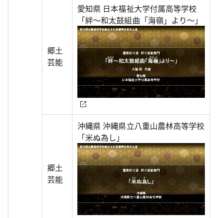
愛知県 日本福祉大学付属高等学校
「絆～和太鼓組曲「海嶺」より～」
郷土
芸能
沖縄県 沖縄県立八重山農林高等学校
「米ぬ為し」
郷土
芸能