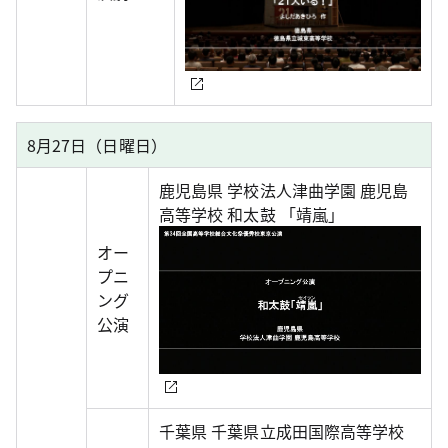
8月27日（日曜日）
鹿児島県 学校法人津曲学園 鹿児島
高等学校 和太鼓 「靖嵐」
オー
プニ
ング
公演
千葉県 千葉県立成田国際高等学校