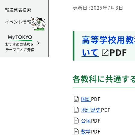
更新日
2025年7月3日
報道発表検索
イベント情報
高等学校用教
おすすめの情報を
いて
PDF
テーマごとに発信
各教科に共通す
国語
PDF
地理歴史
PDF
公民
PDF
数学
PDF