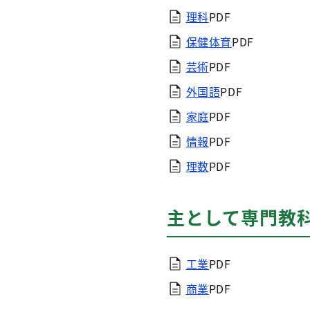
理科
PDF
保健体育
PDF
芸術
PDF
外国語
PDF
家庭
PDF
情報
PDF
理数
PDF
主として専門教
工業
PDF
商業
PDF