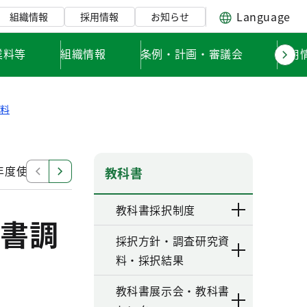
Language
組織情報
採用情報
お知らせ
業料等
組織情報
条例・計画・審議会
採用
資料
年度使用 高等学校用教科書調査研究資料
令和５～７年
教科書
教科書採択制度
書調
採択方針・調査研究資
料・採択結果
教科書展示会・教科書