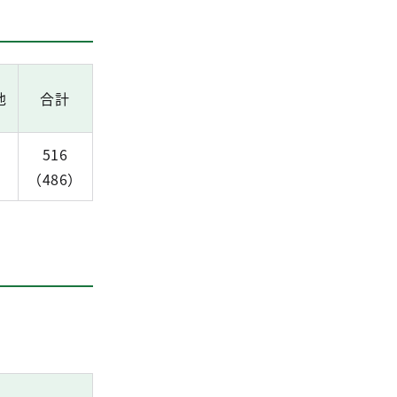
他
合計
516
）
（486）