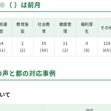
 ※（ ）は前月
校運
教育施
社会教
健康管
福利厚
その
営
設
育
理
生
64
2
35
11
0
128
51）
（2）
（30）
（2）
（0）
（65
の声と都の対応事例
いて
対応