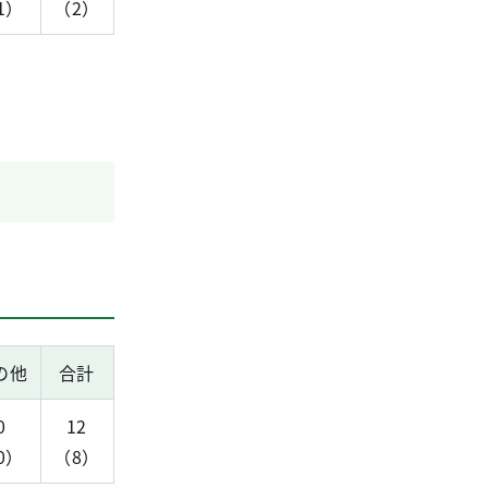
1）
（2）
の他
合計
0
12
0）
（8）