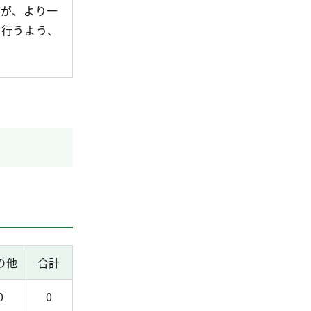
すが、より一
を行うよう、
の他
合計
0
0