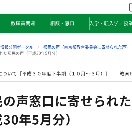
教職員関連
相談・窓口
入学・転入学／授
情報公開ポータル
都民の声（東京都教育委員会に寄せられた声）
れた都民の声（平成30年5月分）
について［平成３０年度下半期（１０月～３月）］
教育
民の声窓口に寄せられた
30年5月分）