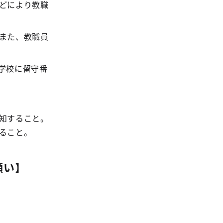
どにより教職
また、教職員
学校に留守番
知すること。
ること。
願い】