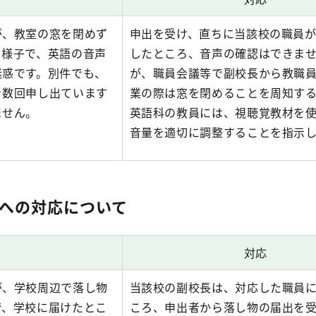
が、教室の窓を閉めず
申出を受け、直ちに当該校の職員
る様子で、英語の音声
したところ、音声の確認はできま
迷惑です。別件でも、
が、職員会議等で副校長から教職
を数回申し出ています
業の際は窓を閉めることを周知す
ません。
英語科の教員には、視聴覚教材を
音量を適切に調整することを指示
への対応について
対応
が、学校周辺で落し物
当該校の副校長は、対応した職員
で、学校に届けたとこ
ころ、申出者から落し物の届出を