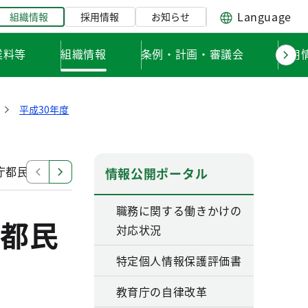
Language
組織情報
採用情報
お知らせ
業料等
組織情報
条例・計画・審議会
採用
平成30年度
庁都民の声窓口に寄せられた都民の声（平成31年3月分）
情報公開ポータル
職務に関する働きかけの
都民
対応状況
特定個人情報保護評価書
教育庁の自律改革