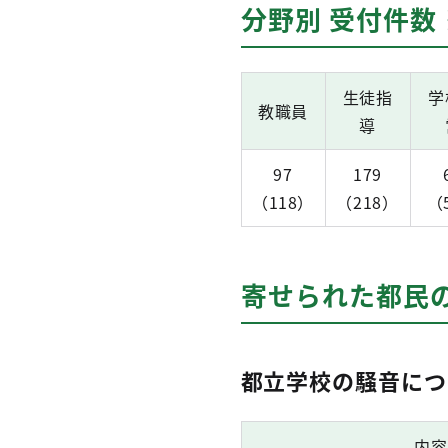
分野別 受付件数
生徒指
学
教職員
導
97
179
（118）
（218）
（
寄せられた都民
都立学校の騒音につ
内容