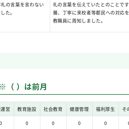
お礼の言葉を言わない
礼の言葉を伝えていたとのことで
ました。
層、丁寧に来校者等都民への対応
教職員に周知しました。
 ※（ ）は前月
校運営
教育施設
社会教育
健康管理
福利厚生
そ
0
0
0
0
0