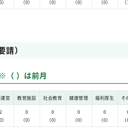
0）
（0）
（0）
（0）
（0）
（
体要請）
 ※（ ）は前月
校運営
教育施設
社会教育
健康管理
福利厚生
そ
2
0
0
0
0
0）
（0）
（0）
（0）
（0）
（