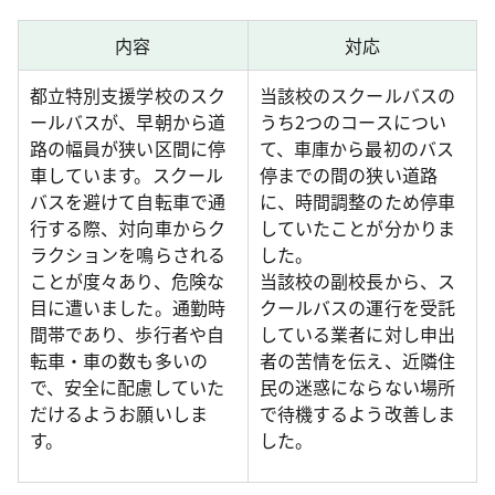
内容
対応
都立特別支援学校のスク
当該校のスクールバスの
ールバスが、早朝から道
うち2つのコースについ
路の幅員が狭い区間に停
て、車庫から最初のバス
車しています。スクール
停までの間の狭い道路
バスを避けて自転車で通
に、時間調整のため停車
行する際、対向車からク
していたことが分かりま
ラクションを鳴らされる
した。
ことが度々あり、危険な
当該校の副校長から、ス
目に遭いました。通勤時
クールバスの運行を受託
間帯であり、歩行者や自
している業者に対し申出
転車・車の数も多いの
者の苦情を伝え、近隣住
で、安全に配慮していた
民の迷惑にならない場所
だけるようお願いしま
で待機するよう改善しま
す。
した。