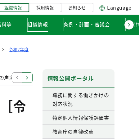
Language
組織情報
採用情報
お知らせ
業料等
組織情報
条例・計画・審議会
採用
令和2年度
の声窓口に寄せられた都民の声（令和3年3月分）
教育庁
情報公開ポータル
職務に関する働きかけの
［令
対応状況
特定個人情報保護評価書
教育庁の自律改革