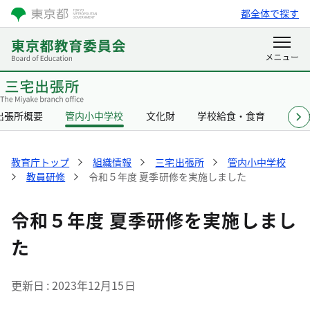
都全体で探す
出張所概要
管内小中学校
文化財
学校給食・食育
リン
教育庁トップ
組織情報
三宅出張所
管内小中学校
教員研修
令和５年度 夏季研修を実施しました
令和５年度 夏季研修を実施しまし
た
更新日
2023年12月15日