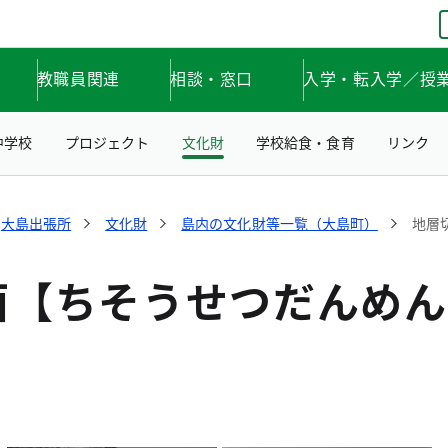
教職員関連
相談・窓口
入学・転入学／授
中学校
プロジェクト
文化財
学校給食・食育
リンク
大島出張所
文化財
島内の文化財等一覧（大島町）
地層
面【ちそうせつだんめん