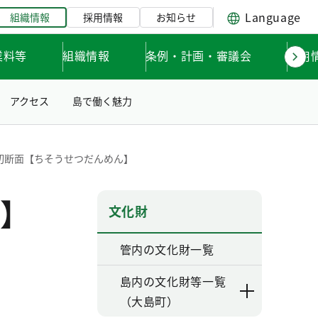
Language
組織情報
採用情報
お知らせ
業料等
組織情報
条例・計画・審議会
採用
アクセス
島で働く魅力
切断面【ちそうせつだんめん】
】
文化財
管内の文化財一覧
島内の文化財等一覧
（大島町）