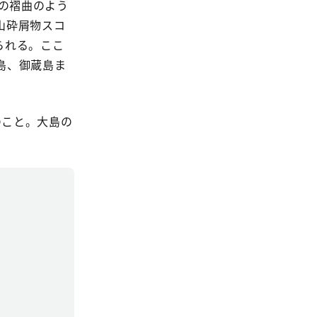
通の褶曲のよう
山砕屑物スコ
られる。ここ
島、御蔵島ま
のこと。大島の