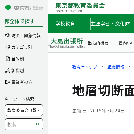
コンテンツにスキップ
都全体で探す
学校教育
生涯学習・文化財
防災・緊急情報
出張所概要
管内小
カテゴリ別
目的別
教育庁トップ
組織情報
組織別
事業者の方
地層切断
キーワード検索
更新日
2015年3月24日