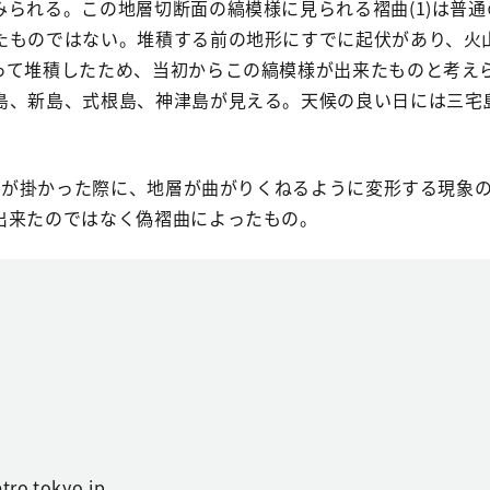
みられる。この地層切断面の縞模様に見られる褶曲(1)は普
たものではない。堆積する前の地形にすでに起伏があり、火
って堆積したため、当初からこの縞模様が出来たものと考え
島、新島、式根島、神津島が見える。天候の良い日には三宅
な力が掛かった際に、地層が曲がりくねるように変形する現象
出来たのではなく偽褶曲によったもの。
tro.tokyo.jp