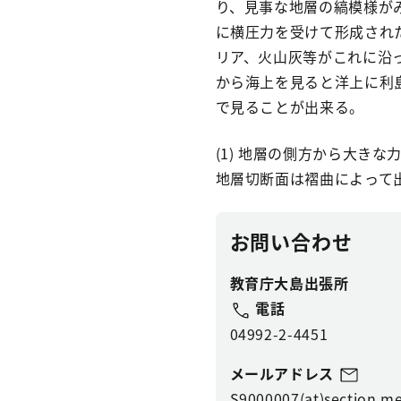
り、見事な地層の縞模様が
に横圧力を受けて形成され
リア、火山灰等がこれに沿
から海上を見ると洋上に利
で見ることが出来る。
(1) 地層の側方から大き
地層切断面は褶曲によって
お問い合わせ
教育庁大島出張所
電話
04992-2-4451
メールアドレス
S9000007(at)section.me