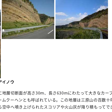
アイノウ
地層切断面が高さ30m、長さ630mにわたって大きなカー
ームクーヘンとも呼ばれている。この地層は三原山の百数十
ら空中へ噴き上げられたスコリアや火山灰が降り積もってで