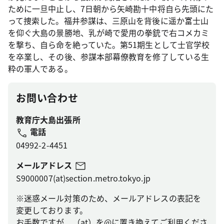
ために一旦中止し、7日朝から矢崎勘十中将自ら先頭にた
って捜索した。福井参謀は、三原山を背後に遥か富士山
を仰ぐ大島の景勝地、乳が崎で愛用の拳銃で右コメカミ
を撃ち、自ら命を絶っていた。第51期生として士官学校
を卒業し、その後、参謀本部幕僚教育を修了している生
粋の軍人である。
お問い合わせ
教育庁大島出張所
電話
04992-2-4451
メールアドレス
S9000007(at)section.metro.tokyo.jp
※迷惑メール対策のため、メールアドレスの表記を
変更しております。
お手数ですが、（at）を@に置き換えてご利用くださ