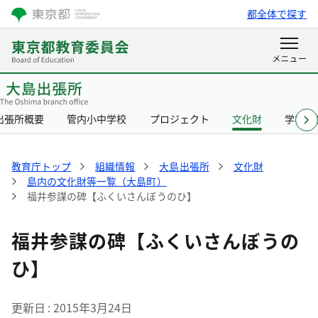
都全体で探す
出張所概要
管内小中学校
プロジェクト
文化財
学校給
教育庁トップ
組織情報
大島出張所
文化財
島内の文化財等一覧（大島町）
福井参謀の碑【ふくいさんぼうのひ】
福井参謀の碑【ふくいさんぼうの
ひ】
更新日
2015年3月24日