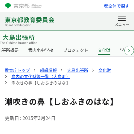
都全体で探す
出張所概要
管内小中学校
プロジェクト
文化財
学校給
教育庁トップ
組織情報
大島出張所
文化財
島内の文化財等一覧（大島町）
潮吹きの鼻【しおふきのはな】
潮吹きの鼻【しおふきのはな】
更新日
2015年3月24日