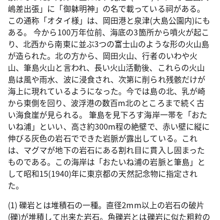
嶋差出張」に「御躰明神」の名で載っている祠がある。
この通称「オタイ様」は、岡田港と泉津(大島公園内)にも
ある。 今から100万年位前、海底の3箇所から噴火が起こ
り、北西から南東に並ぶ3つの富士山のような形の火山島
が造られた。北の方から、岡田火山、行者のいわや火
山、筆島火山と言われ、長い火山活動後、これらの火山
島は風や雨水、波に浸食され、次第に削られ残骸だけが
海上に現れているようになった。今では島の北、乳が崎
から東側を回り、波浮港の数百m北のところまで続く古
い海食崖が見られる。 筆島を見下ろす海岸一帯を「おた
いね浦」といい、高さ約300m程の絶壁で、赤い壁に縦に
伸びる灰色の岩石でできた岩脈が露出している。これ
は、マグマが地下の岩石にある割れ目に貫入し固まった
ものである。この海岸は「おたいね浦の岩脈と筆島」と
して昭和15(1940)年に東京都の天然記念物に指定され
た。
(1) 礫岩とは堆積石の一種。直径2mm以上の岩石の破片
(礫)が堆積して出来た岩石。角礫岩とは礫岩に似た粗粒の