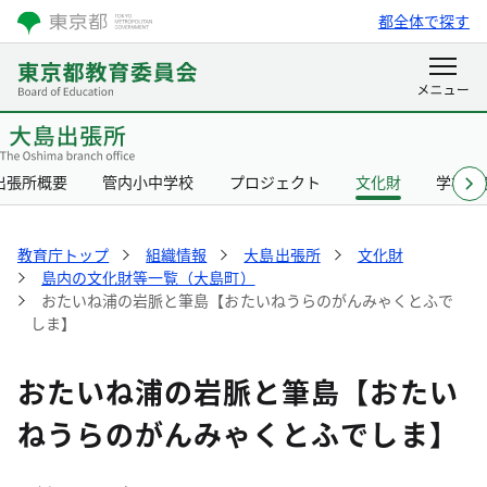
都全体で探す
出張所概要
管内小中学校
プロジェクト
文化財
学校給
教育庁トップ
組織情報
大島出張所
文化財
島内の文化財等一覧（大島町）
おたいね浦の岩脈と筆島【おたいねうらのがんみゃくとふで
しま】
おたいね浦の岩脈と筆島【おたい
ねうらのがんみゃくとふでしま】