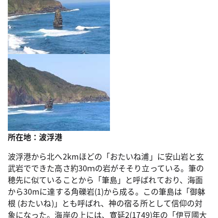
所在地：波浮港
波浮港から北へ2kmほどの「おたいね浦」に安山岩と玄
武岩でできた高さ約30ｍの岩がそそり立っている。筆の
穂先に似ていることから「筆島」と呼ばれており、海面
から30mに達する角礫岩(1)から成る。この筆島は「御躰
根 (おたいね)」とも呼ばれ、神の宿る所として信仰の対
象になった。海岸の上には、寛延2(1749)年の「伊豆國大