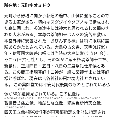
所在地：元町字オミドウ
元町から野増に向かう都道の途中、山側に登ることので
きる山道がある。境内はスダジイやタブノキで構成され
た森に囲まれ、参道途中には神木と思われるしめ縄のさ
れた大木がある。本尊の薬師如来は人々の病苦を救い、
本堂外陣に安置された「おびんずる様」は特に眼病に霊
験あらかたとされている。大島の古文書、天明9(1789)
年・伊豆國大嶋差出帳には当時の大島に崇(すう)社合(し
ゃごう)三拾七社とし、そのなかに蔵王権現薬師十二神、
新島村、正月四日・五日・八日の三度祭礼仕来候とあ
る。この蔵王権現薬師十二神が一般に薬師堂または薬師
様と呼ばれ、現在は吉谷神社の飛地境内社とされてい
る。 この薬師堂では平安時代後期のものとされている仏
よたい
像が30
余軀
発見されている。この仏像は
かんぜおんぼさつりゅうぞう
じぞうぼさつりゅうぞう
とばつびしゃもんてんりゅうぞう
観世音菩薩立像
、
地蔵菩薩立像
、
兜跋毘沙門天立像
、
してんのうりゅうぞう
四天王立像
4軀の計7軀が東京都指定文化財に指定され