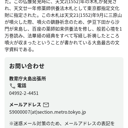
た。この仏像発見時に、天文2(1552)年の木札が発見さ
れ、天文廿一年修薬師供養法木札として東京都指定文化
財に指定された。この木札は天文21(1552)年9月に三原山
が噴火した際、噴火の鎮静祈念のため、伊豆下田から沙
門が来島し、百座の薬師如来供養法を修し、般若心境を1
万巻読み、法華経の経典をすべて写経し祈祷したところ
噴火が収まったということが書かれている大島最古の文
字資料である。
お問い合わせ
教育庁大島出張所
電話
04992-2-4451
メールアドレス
S9000007(at)section.metro.tokyo.jp
※迷惑メール対策のため、メールアドレスの表記を