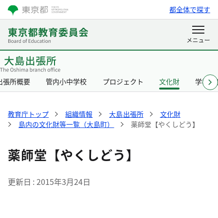
都全体で探す
出張所概要
管内小中学校
プロジェクト
文化財
学校給
教育庁トップ
組織情報
大島出張所
文化財
島内の文化財等一覧（大島町）
薬師堂【やくしどう】
薬師堂【やくしどう】
更新日
2015年3月24日