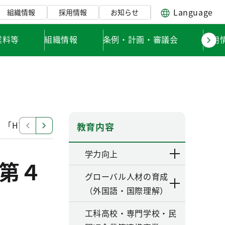
Language
組織情報
採用情報
お知らせ
業料等
組織情報
条例・計画・審議会
採用
「HTT」
カーボンハーフスタイル推進資料第２号「地
教育内容
学力向上
第４
グローバル人材の育成
（外国語・国際理解）
工科高校・専門学校・民