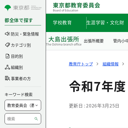
コンテンツにスキップ
都全体で探す
学校教育
生涯学習・文化財
防災・緊急情報
出張所概要
管内小
カテゴリ別
目的別
教育庁トップ
組織情報
組織別
事業者の方
令和7年度
キーワード検索
更新日
2026年3月25日