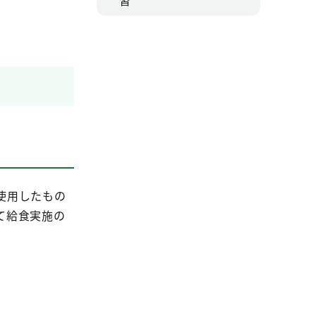
習
使用したもの
て給食実施の