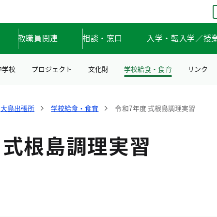
教職員関連
相談・窓口
入学・転入学／授
中学校
プロジェクト
文化財
学校給食・食育
リンク
大島出張所
学校給食・食育
令和7年度 式根島調理実習
 式根島調理実習