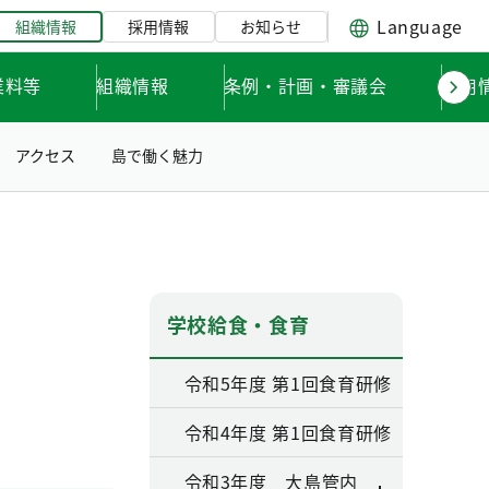
Language
組織情報
採用情報
お知らせ
業料等
組織情報
条例・計画・審議会
採用
アクセス
島で働く魅力
学校給食・食育
令和5年度 第1回食育研修
令和4年度 第1回食育研修
令和3年度 大島管内