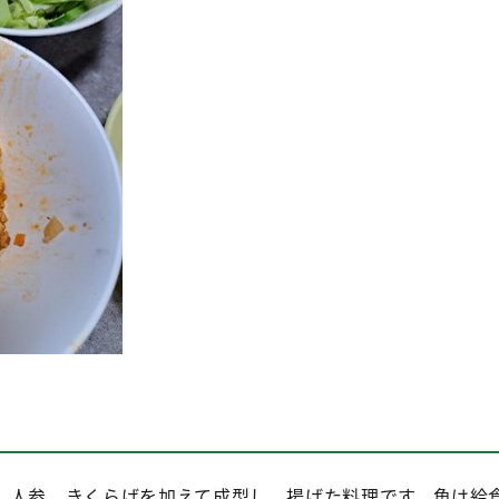
、人参、きくらげを加えて成型し、揚げた料理です。魚は給