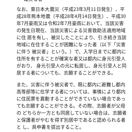
なお、東日本大震災（平成23年3月11日発生）、平
成28年熊本地震（平成28年4月14日発生）、平成30
年7月豪雨又は令和2年7月豪雨において、当該災害
の発生日現在、当該災害による災害救助法適用地域
に住 居を有し、被災したことにより、引き続き当該
地域に在住することが困難になった者（以下「災害
に伴う 被災者」という。）で、入学日までに都内に
住所を有することが確実な者又は都内に身元引受人
がおり、 身元引受人の元に転居し、身元引受人と同
居する者についても、志願することができる。
また、災害に伴う被災者で、既に都内に避難し都内
高等部等に在学する者については、事情により都内
に住民票を異動することができていない場合であっ
ても志願することができる。その際、志願者が父母
の どちらか一方とも同居していない場合は、志願者
と保護者がやむを得ず別居中であると認められる者
と し、具申書を提出すること。