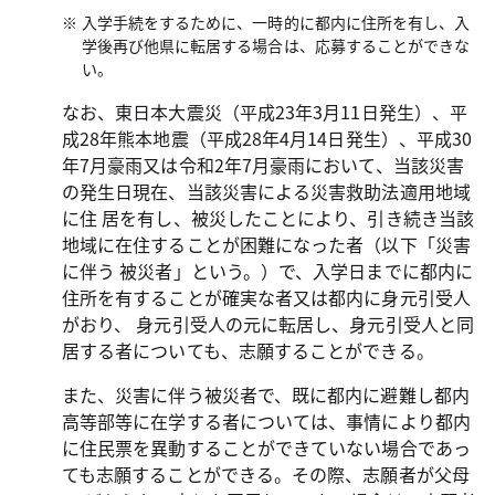
入学手続をするために、一時的に都内に住所を有し、入
学後再び他県に転居する場合は、応募することができな
い。
なお、東日本大震災（平成23年3月11日発生）、平
成28年熊本地震（平成28年4月14日発生）、平成30
年7月豪雨又は令和2年7月豪雨において、当該災害
の発生日現在、当該災害による災害救助法適用地域
に住 居を有し、被災したことにより、引き続き当該
地域に在住することが困難になった者（以下「災害
に伴う 被災者」という。）で、入学日までに都内に
住所を有することが確実な者又は都内に身元引受人
がおり、 身元引受人の元に転居し、身元引受人と同
居する者についても、志願することができる。
また、災害に伴う被災者で、既に都内に避難し都内
高等部等に在学する者については、事情により都内
に住民票を異動することができていない場合であっ
ても志願することができる。その際、志願者が父母