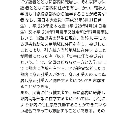
に保護者とともに都内に転居し、それ以降も保
護 者とともに都内に住所を有し、かつ、転編入
学後も引き続き都内から通学することが確実な
者 なお、東日本大震災（平成23年3月11日発
生）、平成28年熊本地震（平成28年4月14 日発
生）又は平成30年7月豪雨又は令和2年7月豪雨に
おいて、当該災害の発生日現在、当該 災害によ
る災害救助法適用地域に住居を有し、被災した
ことにより、引き続き当該地域に在住す ること
が困難になった者（以下「災害に伴う被災者」
という。）で、父母のどちらか一方と入学 日ま
でに都内に住所を有することが確実な者または
都内に身元引受人がおり、身元引受人の元に 転
居し身元引受人と同居する者についても志願す
ることができる。
また、災害に伴う被災者で、既に都内に避難し
都内高等部等に在学する者については、事情に
よ り都内に住民票を異動することができていな
い場合であっても志願することができる。その