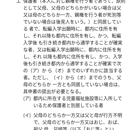
保護者（本人に対し親権を行う者であって、原則
として父母、父母のどちらかがいない場合は父
又は母のどちらか一方、親権を行う者が死別等
でいない場合は後見人をいう。）と同居してい
る 者で、転編入学出願時に、都内に住所を有
し、それ以降も都内に住所を有し、かつ、転編
入学後 も引き続き都内から通学することが確実
な者、又は転編入学出願時に、都内に住所を有
し、それ 以降も都内に住所を有し、かつ、入学
後も引き続き都内から通学することが確実で次
の（ア）か ら（オ）までのいずれかに該当する
者。ただし、（イ）から（オ）までのうち、父
母のどちらか 一方とも同居していない場合は、
具申書の提出が必要となる。
都内に所在する児童福祉施設等に入所して
いるため保護者と別居している者
父母のどちらか一方又は父と母が行方不明
で、父母のどちらか一方又はおじ、おば、
祖父 母、兄姉等（以下「おじ等」とい