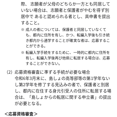
際、 志願者が父母のどちらか一方とも同居して
いない場合は、志願者と保護者がやむを得ず別
居中で あると認められる者とし、具申書を提出
すること。
成人の者については、保護者と同居していなくて
も、都内に住所を有し、かつ、転編入学後も引き続
き都内から通学することが確実な者は、応募するこ
とができる。
転編入学手続をするために、一時的に都内に住所を
有し、転編入学後再び他県に転居する場合は、応募
することができない。
応募資格審査に準ずる手続が必要な場合
令和6年3月末に、島しょの高等部等の第1学年ない
し第2学年を修了する見込みの者で、保護者と別居
し、都内に在住する身元引受人の住所に転居する場
合は、「島しょからの転居に関する申立書」の提出
が必要となる。
＜応募資格審査＞