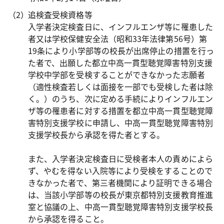
追検査受検資格等
入学者決定検査日に、インフルエンザ等に罹患した
者又は学校保健安全法（昭和33年法律第56号）第
19条により小学部等の校長が出席停止の措置を行っ
た者で、出願した都立中高一貫型聴覚障害特別支援
学校中学部を受検することができなかった志願者
（適性検査若しくは面接を一部でも受検した者は除
く。）のうち、次に定める手続によりインフルエン
ザ等の罹患者に対する措置を都立中高一貫型聴覚障
害特別支援学校に申請し、中高一貫型聴覚障害特別
支援学校長から承認を得た者とする。
また、入学者決定検査日に受検者本人の責めによら
ず、やむを得ない入院等により受検をすることので
きなかった者で、第三者機関により証明できる場合
は、当該小学部等の校長が東京都特別支援教育推進
室と協議の上、中高一貫型聴覚障害特別支援学校長
から承認を得ること。