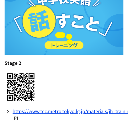
Stage 2
https://www.tec.metro.tokyo.lg.jp/materials/jh_traini