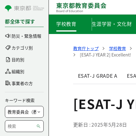
コンテンツにスキップ
都全体で探す
学校教育
生涯学習・文化財
防災・緊急情報
カテゴリ別
教育庁トップ
学校教育
[ESAT-J YEAR 2] Excellent!
目的別
組織別
ESAT-J GRADE A
ESA
事業者の方
[ESAT-J Y
キーワード検索
更新日
2025年5月28日