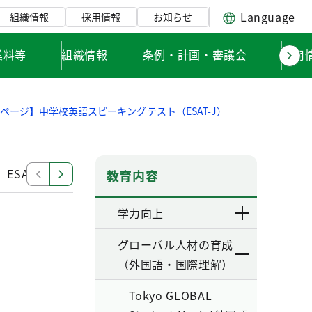
Language
組織情報
採用情報
お知らせ
業料等
組織情報
条例・計画・審議会
採用
ページ】中学校英語スピーキングテスト（ESAT-J）
ESAT-J GRADE E
ESAT-J GRADE F
[ESAT-J YEAR 2
教育内容
学力向上
グローバル人材の育成
（外国語・国際理解）
Tokyo GLOBAL