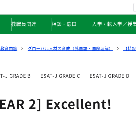
教職員関連
相談・窓口
入学・転入学／授
教育内容
グローバル人材の育成（外国語・国際理解）
【特設
T-J GRADE B
ESAT-J GRADE C
ESAT-J GRADE D
EAR 2] Excellent!