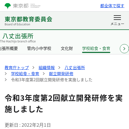
都全体で探す
出張所概要
管内小中学校
文化財
学校給食・食育
リン
教育庁トップ
組織情報
八丈出張所
学校給食・食育
献立開発研修
令和3年度第2回献立開発研修を実施しました
令和3年度第2回献立開発研修を実
施しました
更新日
2022年2月1日