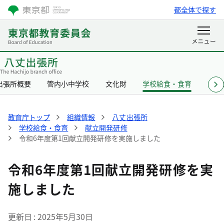
都全体で探す
出張所概要
管内小中学校
文化財
学校給食・食育
リン
教育庁トップ
組織情報
八丈出張所
学校給食・食育
献立開発研修
令和6年度第1回献立開発研修を実施しました
令和6年度第1回献立開発研修を実
施しました
更新日
2025年5月30日