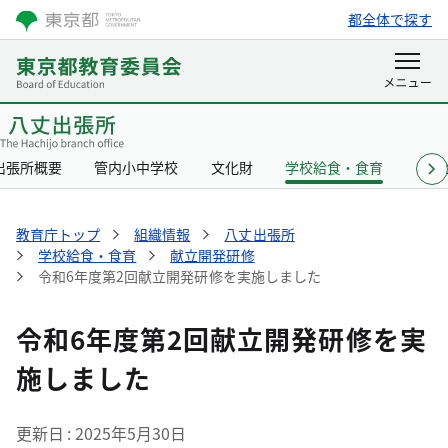
都全体で探す
出張所概要
管内小中学校
文化財
学校給食・食育
リン
教育庁トップ
組織情報
八丈出張所
学校給食・食育
献立開発研修
令和6年度第2回献立開発研修を実施しました
令和6年度第2回献立開発研修を実
施しました
更新日
2025年5月30日