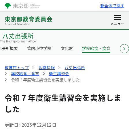
都全体で探す
出張所概要
管内小中学校
文化財
学校給食・食育
リン
教育庁トップ
組織情報
八丈出張所
学校給食・食育
衛生講習会
令和７年度衛生講習会を実施しました
令和７年度衛生講習会を実施しま
した
更新日
2025年12月12日