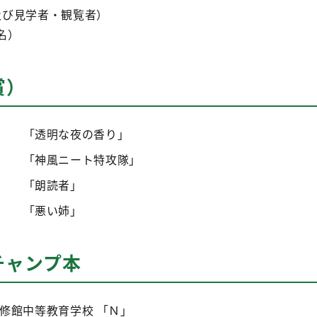
及び見学者・観覧者）
6名）
賞）
「透明な夜の香り」
「神風ニート特攻隊」
「朗読者」
「悪い姉」
チャンプ本
修館中等教育学校 「Ｎ」