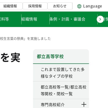
Language
組織情報
採用情報
お知らせ
業料等
組織情報
条例・計画・審議会
採用
高校生言葉の祭典」を実施しました
を実
都立高等学校
これまで設置してきた多
様なタイプの学校
都立高校等一覧/都立高校
等開校・閉校一覧
専門高校紹介