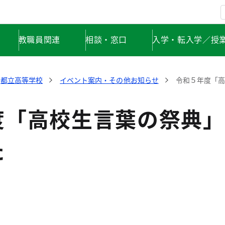
教職員関連
相談・窓口
入学・転入学／授
都立高等学校
イベント案内・その他お知らせ
令和５年度「
度「高校生言葉の祭典」
た