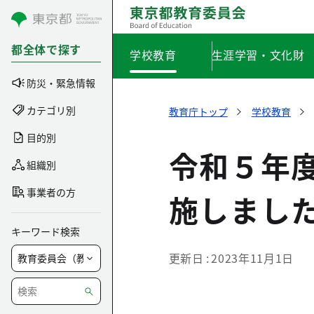
コンテンツにスキップ
都全体で探す
学校教育
生涯学習・文化財
防災・緊急情報
カテゴリ別
教育庁トップ
学校教育
目的別
令和５年
組織別
事業者の方
施しまし
キーワード検索
更新日
2023年11月1日