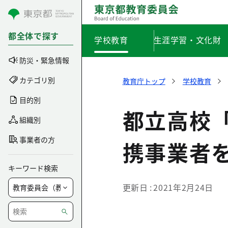
コンテンツにスキップ
都全体で探す
学校教育
生涯学習・文化財
防災・緊急情報
カテゴリ別
教育庁トップ
学校教育
目的別
都立高校
組織別
事業者の方
携事業者
キーワード検索
更新日
2021年2月24日