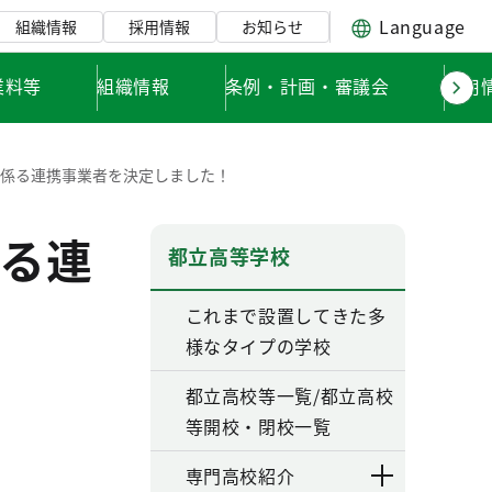
Language
組織情報
採用情報
お知らせ
業料等
組織情報
条例・計画・審議会
採用
に係る連携事業者を決定しました！
る連
都立高等学校
これまで設置してきた多
様なタイプの学校
都立高校等一覧/都立高校
等開校・閉校一覧
専門高校紹介