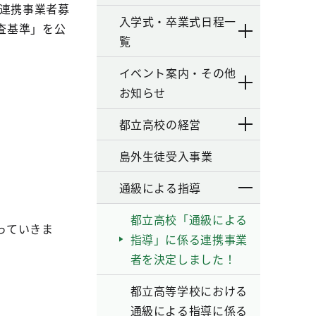
る連携事業者募
入学式・卒業式日程一
査基準」を公
覧
イベント案内・その他
お知らせ
都立高校の経営
島外生徒受入事業
通級による指導
都立高校「通級による
っていきま
指導」に係る連携事業
者を決定しました！
都立高等学校における
通級による指導に係る