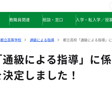
教職員関連
相談・窓口
入学・転入学／授
都立高等学校
通級による指導
都立高校「通級による指導」
「通級による指導」に係
を決定しました！