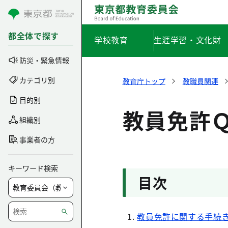
コンテンツにスキップ
都全体で探す
学校教育
生涯学習・文化財
防災・緊急情報
カテゴリ別
教育庁トップ
教職員関連
目的別
教員免許
組織別
事業者の方
キーワード検索
目次
教員免許に関する手続