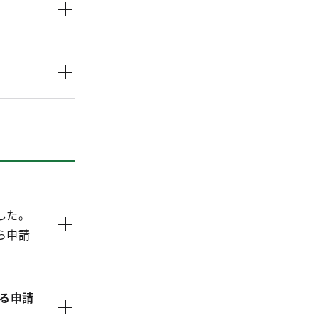
した。
ら申請
る申請